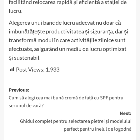
facilitând relocarea rapidă și eficientă a stației de
lucru.
Alegerea unui banc de lucru adecvat nu doar că
îmbunătățește productivitatea și siguranța, dar și
transformă modul în care activitățile zilnice sunt
efectuate, asigurând un mediu de lucru optimizat
și sustenabil.
Post Views:
1.933
Post
Previous:
Cum să alegi cea mai bună cremă de față cu SPF pentru
navigation
sezonul de vară?
Next:
Ghidul complet pentru selectarea pietrei și modelului
perfect pentru inelul de logodnă