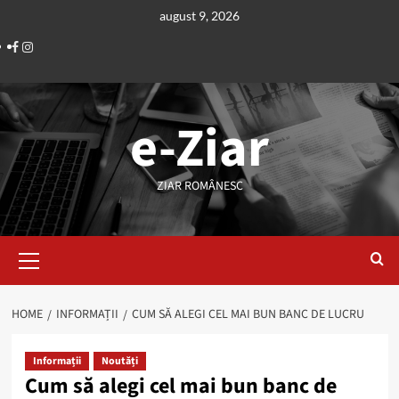
Skip
august 9, 2026
to
Facebook
Instagram
content
e-Ziar
ZIAR ROMÂNESC
Primary
Menu
HOME
INFORMAȚII
CUM SĂ ALEGI CEL MAI BUN BANC DE LUCRU
Informații
Noutăți
Cum să alegi cel mai bun banc de